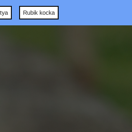
tya
Rubik kocka