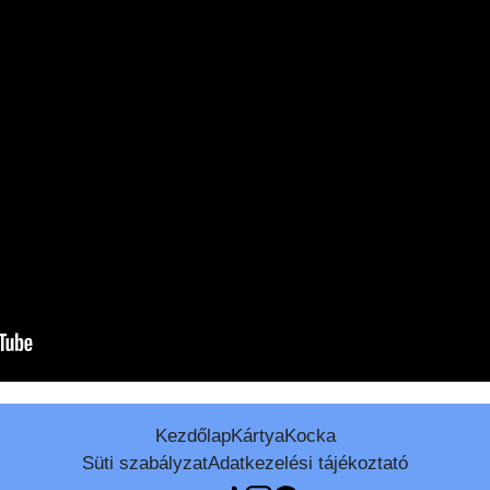
Kezdőlap
Kártya
Kocka
Süti szabályzat
Adatkezelési tájékoztató